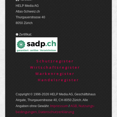
HELP Media AG
Atlas-Schweiz.ch
Thurgauerstrasse 40
8050 Zürich
Zertifikat:
Schutzregister
Wirtschaftsregister
Markenregister
Handelsregister
Copyright © 1996-2026 HELP Media AG, Geschäftshaus
Airgate, Thurgauer­strasse 40, CH-8050 Zürich. Alle
Im­pres­sum
AGB, Nut­zungs­
Angaben ohne Gewähr.
/
bedin­gungen, Daten­schutz­er­klärung