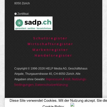
8050 Zürich
Zertifikat:
Schutzregister
Wirtschaftsregister
Markenregister
Handelsregister
Copyright © 1996-2026 HELP Media AG, Geschäftshaus
Airgate, Thurgauer­strasse 40, CH-8050 Zürich. Alle
Im­pres­sum
AGB, Nut­zungs­
Angaben ohne Gewähr.
/
bedin­gungen, Daten­schutz­er­klärung
Diese Site verwendet Cookies. Mit der Nutzung akzept. Sie di
Cookie Policy
.