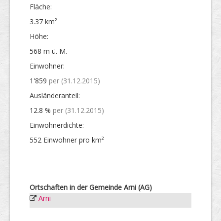
Fläche:
3.37 km²
Höhe:
568 m ü. M.
Einwohner:
1'859
per (31.12.2015)
Ausländer­anteil:
12.8 %
per (31.12.2015)
Einwohner­dichte:
552 Einwohner pro km²
Ortschaften in der Gemeinde Arni (AG)
Arni