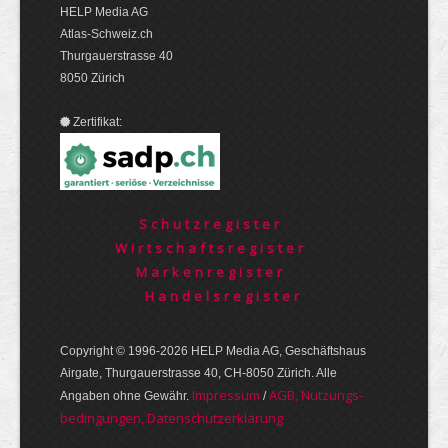
HELP Media AG
Atlas-Schweiz.ch
Thurgauerstrasse 40
8050 Zürich
Zertifikat:
Schutzregister
Wirtschaftsregister
Markenregister
Handelsregister
Copyright © 1996-2026 HELP Media AG, Geschäftshaus
Airgate, Thurgauer­strasse 40, CH-8050 Zürich. Alle
Im­pres­sum
AGB, Nut­zungs­
Angaben ohne Gewähr.
/
bedin­gungen, Daten­schutz­er­klärung