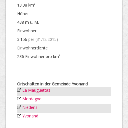
13.38 km²
Höhe:
438 m ü. M.
Einwohner:
3'156
per (31.12.2015)
Einwohner­dichte:
236 Einwohner pro km²
Ortschaften in der Gemeinde Yvonand
La Mauguettaz
Mordagne
Niédens
Yvonand