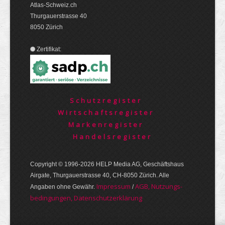
Atlas-Schweiz.ch
Thurgauerstrasse 40
8050 Zürich
Zertifikat:
Schutzregister
Wirtschaftsregister
Markenregister
Handelsregister
Copyright © 1996-2026 HELP Media AG, Geschäftshaus
Airgate, Thurgauer­strasse 40, CH-8050 Zürich. Alle
Im­pres­sum
AGB, Nut­zungs­
Angaben ohne Gewähr.
/
bedin­gungen, Daten­schutz­er­klärung