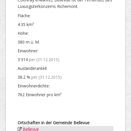
Luxusgüterkonzerns Richemont.
Fläche:
4.35 km²
Höhe:
380 m ü. M.
Einwohner:
3'314
per (31.12.2015)
Ausländer­anteil:
38.2 %
per (31.12.2015)
Einwohner­dichte:
762 Einwohner pro km²
Ortschaften in der Gemeinde Bellevue
Bellevue