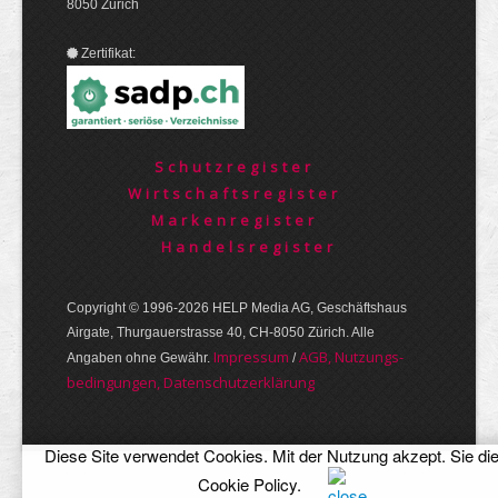
8050 Zürich
Zertifikat:
Schutzregister
Wirtschaftsregister
Markenregister
Handelsregister
Copyright © 1996-2026 HELP Media AG, Geschäftshaus
Airgate, Thurgauer­strasse 40, CH-8050 Zürich. Alle
Im­pres­sum
AGB, Nut­zungs­
Angaben ohne Gewähr.
/
bedin­gungen, Daten­schutz­er­klärung
Diese Site verwendet Cookies. Mit der Nutzung akzept. Sie di
Cookie Policy
.