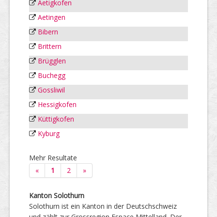
Aetigkofen
Aetingen
Bibern
Brittern
Brügglen
Buchegg
Gossliwil
Hessigkofen
Küttigkofen
Kyburg
Mehr Resultate
«
1
2
»
Kanton Solothurn
Solothurn ist ein Kanton in der Deutschschweiz
und zählt zur Grossregion Espace Mittelland. Der