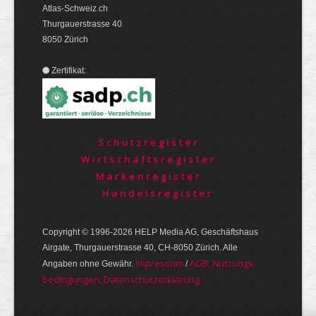
Atlas-Schweiz.ch
Thurgauerstrasse 40
8050 Zürich
Zertifikat:
Schutzregister
Wirtschaftsregister
Markenregister
Handelsregister
Copyright © 1996-2026 HELP Media AG, Geschäftshaus
Airgate, Thurgauer­strasse 40, CH-8050 Zürich. Alle
Im­pres­sum
AGB, Nut­zungs­
Angaben ohne Gewähr.
/
bedin­gungen, Daten­schutz­er­klärung