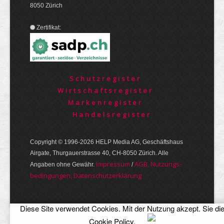
8050 Zürich
Zertifikat:
Schutzregister
Wirtschaftsregister
Markenregister
Handelsregister
Copyright © 1996-2026 HELP Media AG, Geschäftshaus
Airgate, Thurgauer­strasse 40, CH-8050 Zürich. Alle
Im­pres­sum
AGB, Nut­zungs­
Angaben ohne Gewähr.
/
bedin­gungen, Daten­schutz­er­klärung
Diese Site verwendet Cookies. Mit der Nutzung akzept. Sie di
Cookie Policy
.