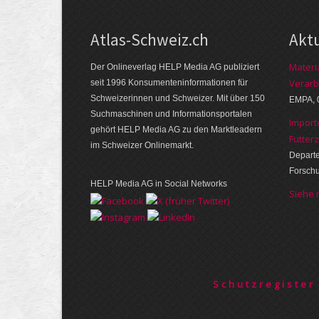
Atlas-Schweiz.ch
Akt
Materi
Der Onlineverlag HELP Media AG publiziert
Verarb
seit 1996 Konsumenten­infor­mationen für
Schwei­zerinnen und Schweizer. Mit über 150
EMPA, 
Such­ma­schinen und Infor­mations­portalen
Import
gehört HELP Media AG zu den Markt­leadern
Futter
im Schweizer Onlinemarkt.
Departe
Forsch
HELP Media AG in Social Networks
Siehe
Schutzregister