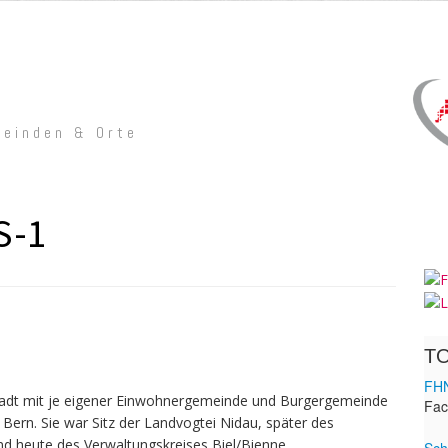
meinden & Orte
S-1
stadt mit je eigener Einwohnergemeinde und Burgergemeinde
Bern. Sie war Sitz der Landvogtei Nidau, später des
d heute des Verwaltungskreises Biel/Bienne.