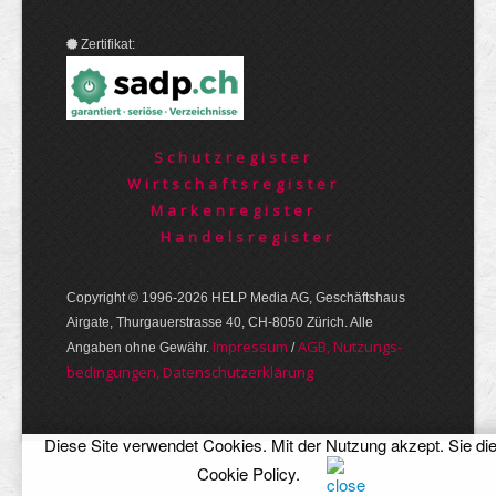
Zertifikat:
Schutzregister
Wirtschaftsregister
Markenregister
Handelsregister
Copyright © 1996-2026 HELP Media AG, Geschäftshaus
Airgate, Thurgauer­strasse 40, CH-8050 Zürich. Alle
Im­pres­sum
AGB, Nut­zungs­
Angaben ohne Gewähr.
/
bedin­gungen, Daten­schutz­er­klärung
Diese Site verwendet Cookies. Mit der Nutzung akzept. Sie di
Cookie Policy
.