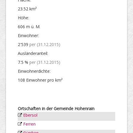
23.52 km²
Höhe:
606 m ü. M.
Einwohner:
2'539
per (31.12.2015)
Ausländer­anteil:
7.5 %
per (31.12.2015)
Einwohner­dichte:
108 Einwohner pro km²
Ortschaften in der Gemeinde Hohenrain
Ebersol
Ferren
Güniken