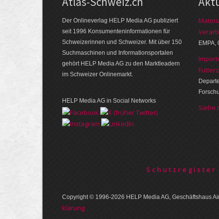
Atlas-Schweiz.ch
Akt
Materi
Der Onlineverlag HELP Media AG publiziert
Verarb
seit 1996 Konsumenten­infor­mationen für
Schwei­zerinnen und Schweizer. Mit über 150
EMPA, 
Such­ma­schinen und Infor­mations­portalen
Import
gehört HELP Media AG zu den Markt­leadern
Futter
im Schweizer Onlinemarkt.
Departe
Forsch
HELP Media AG in Social Networks
Siehe
Schutzregister
Copyright © 1996-2026 HELP Media AG, Geschäftshaus Air
klärung