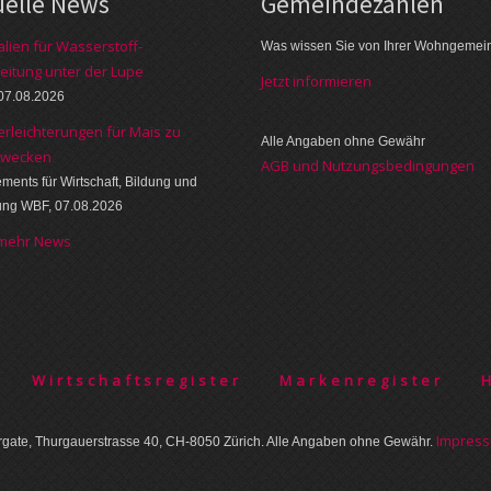
uelle News
Gemeinde­zahlen
alien für Wasserstoff-
Was wissen Sie von Ihrer Wohngemei
eitung unter der Lupe
Jetzt informieren
07.08.2026
erleichterungen für Mais zu
Alle Angaben ohne Gewähr
zwecken
AGB und Nutzungsbedingungen
ments für Wirtschaft, Bildung und
ung WBF, 07.08.2026
 mehr News
Wirtschaftsregister
Markenregister
Im­pres­
gate, Thurgauer­strasse 40, CH-8050 Zürich. Alle Angaben ohne Gewähr.