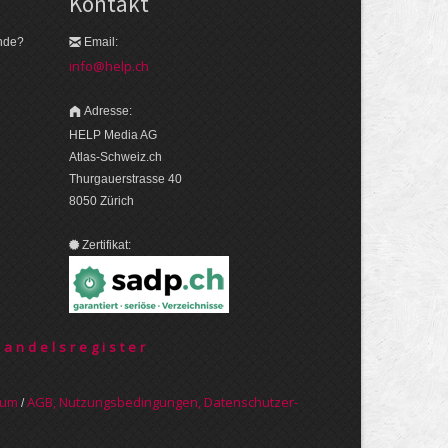
Kontakt
nde?
Email:
info@help.ch
Adresse:
HELP Media AG
Atlas-Schweiz.ch
Thurgauerstrasse 40
8050 Zürich
Zertifikat:
Handelsregister
sum
AGB, Nut­zungs­bedin­gungen, Daten­schutz­er­
/