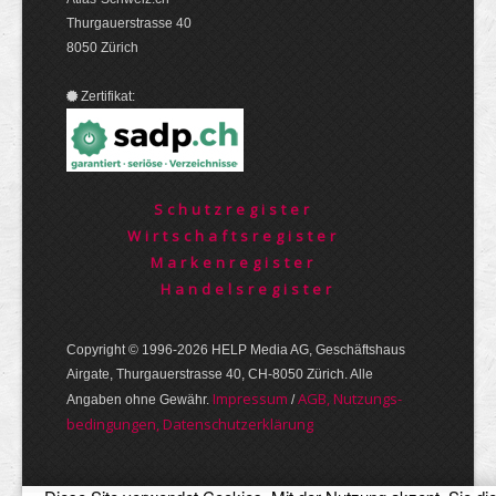
Thurgauerstrasse 40
8050 Zürich
Zertifikat:
Schutzregister
Wirtschaftsregister
Markenregister
Handelsregister
Copyright © 1996-2026 HELP Media AG, Geschäftshaus
Airgate, Thurgauer­strasse 40, CH-8050 Zürich. Alle
Im­pres­sum
AGB, Nut­zungs­
Angaben ohne Gewähr.
/
bedin­gungen, Daten­schutz­er­klärung