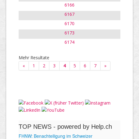
6166
6167
6170
6173
6174
Mehr Resultate
«
1
2
3
4
5
6
7
»