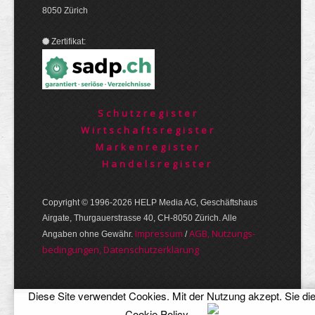
8050 Zürich
Zertifikat:
Schutzregister
Wirtschaftsregister
Markenregister
Handelsregister
Copyright © 1996-2026 HELP Media AG, Geschäftshaus
Airgate, Thurgauer­strasse 40, CH-8050 Zürich. Alle
Im­pres­sum
AGB, Nut­zungs­
Angaben ohne Gewähr.
/
bedin­gungen, Daten­schutz­er­klärung
Diese Site verwendet Cookies. Mit der Nutzung akzept. Sie di
Cookie Policy
.