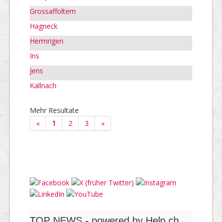
Grossaffoltern
Hagneck
Hermrigen
Ins
Jens
Kallnach
Mehr Resultate
«
1
2
3
»