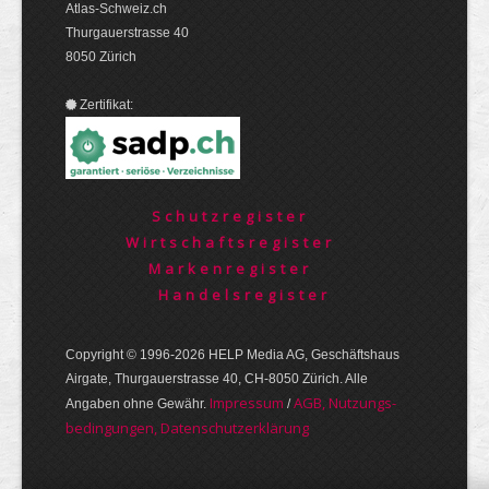
Atlas-Schweiz.ch
Thurgauerstrasse 40
8050 Zürich
Zertifikat:
Schutzregister
Wirtschaftsregister
Markenregister
Handelsregister
Copyright © 1996-2026 HELP Media AG, Geschäftshaus
Airgate, Thurgauer­strasse 40, CH-8050 Zürich. Alle
Im­pres­sum
AGB, Nut­zungs­
Angaben ohne Gewähr.
/
bedin­gungen, Daten­schutz­er­klärung