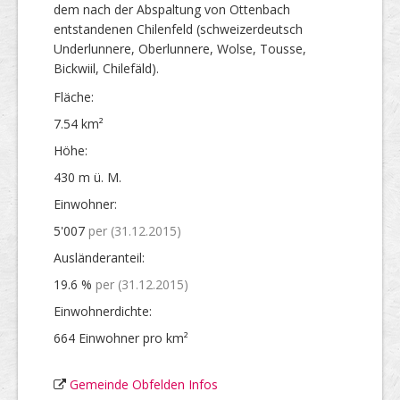
dem nach der Abspaltung von Ottenbach
entstandenen Chilenfeld (schweizerdeutsch
Underlunnere, Oberlunnere, Wolse, Tousse,
Bickwiil, Chilefäld).
Fläche:
7.54 km²
Höhe:
430 m ü. M.
Einwohner:
5'007
per (31.12.2015)
Ausländer­anteil:
19.6 %
per (31.12.2015)
Einwohner­dichte:
664 Einwohner pro km²
Gemeinde Obfelden Infos