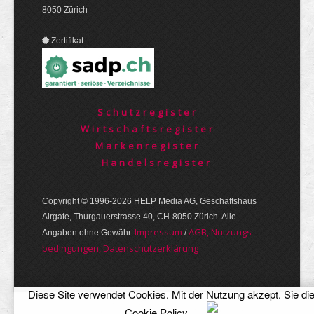
8050 Zürich
Zertifikat:
Schutzregister
Wirtschaftsregister
Markenregister
Handelsregister
Copyright © 1996-2026 HELP Media AG, Geschäftshaus
Airgate, Thurgauer­strasse 40, CH-8050 Zürich. Alle
Im­pres­sum
AGB, Nut­zungs­
Angaben ohne Gewähr.
/
bedin­gungen, Daten­schutz­er­klärung
Diese Site verwendet Cookies. Mit der Nutzung akzept. Sie di
Cookie Policy
.