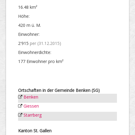
16.48 km²
Höhe:
420 m ü. M.
Einwohner:
2'915
per (31.12.2015)
Einwohner­dichte:
177 Einwohner pro km²
Ortschaften in der Gemeinde Benken (SG)
Benken
Giessen
Starrberg
Kanton St. Gallen