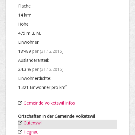
Fläche:
14 km²
Höhe:
475 m ü. M.
Einwohner:
18'489
per (31.12.2015)
Ausländer­anteil:
24.3 %
per (31.12.2015)
Einwohner­dichte:
1'321 Einwohner pro km²
Gemeinde Volketswil Infos
Ortschaften in der Gemeinde Volketswil
Gutenswil
Hegnau