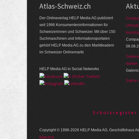
Atlas-Schweiz.ch
Akt
Compag
Der Onlineverlag HELP Media AG publiziert
Umsatz
seit 1996 Konsumenten­infor­mationen für
Schwei­zerinnen und Schweizer. Mit über 150
konsta
Such­ma­schinen und Infor­mations­portalen
Compagn
gehört HELP Media AG zu den Markt­leadern
06.08.
im Schweizer Onlinemarkt.
Galeni
weiter
HELP Media AG in Social Networks
Galenic
Siehe
Schutzregister
Copyright © 1996-2026 HELP Media AG, Geschäftshaus Air
klärung