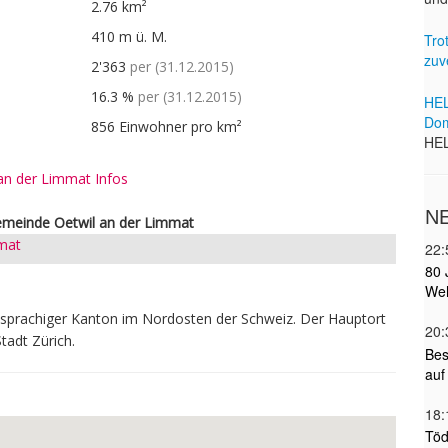
2.76 km²
410 m ü. M.
2'363
per (31.12.2015)
16.3 %
per (31.12.2015)
856 Einwohner pro km²
an der Limmat Infos
Gemeinde Oetwil an der Limmat
mat
chsprachiger Kanton im Nordosten der Schweiz. Der Hauptort
Stadt Zürich.