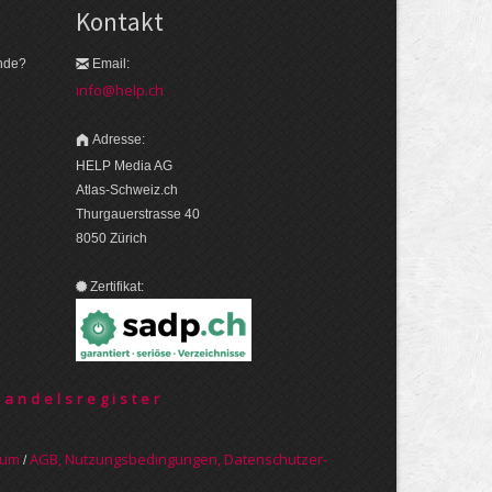
Kontakt
nde?
Email:
info@help.ch
Adresse:
HELP Media AG
Atlas-Schweiz.ch
Thurgauerstrasse 40
8050 Zürich
Zertifikat:
Handelsregister
sum
AGB, Nut­zungs­bedin­gungen, Daten­schutz­er­
/