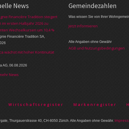
uelle News
Gemeinde­zahlen
nie Financière Tradition steigert
Was wissen Sie von Ihrer Wohngemei
 im ersten Halbjahr 2026 zu
Jetzt informieren
nten Wechselkursen um 10,4 %
ie Financière Tradition SA,
Alle Angaben ohne Gewähr
2026
AGB und Nutzungsbedingungen
ca wächst mit hoher Kontinuität
a AG, 06.08.2026
 mehr News
Wirtschaftsregister
Markenregister
Im­pres­
gate, Thurgauer­strasse 40, CH-8050 Zürich. Alle Angaben ohne Gewähr.