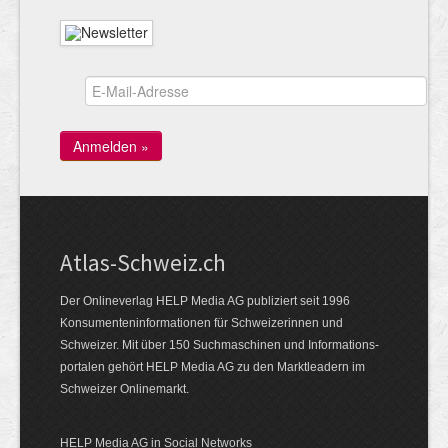
Atlas-Schweiz.ch
Der Onlineverlag HELP Media AG publiziert seit 1996
Konsumenten­infor­mationen für Schwei­zerinnen und
Schweizer. Mit über 150 Such­ma­schinen und Infor­mations­
portalen gehört HELP Media AG zu den Markt­leadern im
Schweizer Onlinemarkt.
HELP Media AG in Social Networks