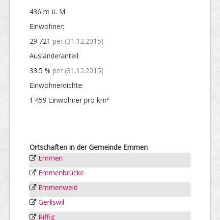
436 m ü. M.
Einwohner:
29'721
per (31.12.2015)
Ausländer­anteil:
33.5 %
per (31.12.2015)
Einwohner­dichte:
1'459 Einwohner pro km²
Ortschaften in der Gemeinde Emmen
Emmen
Emmenbrücke
Emmenweid
Gerliswil
Riffig