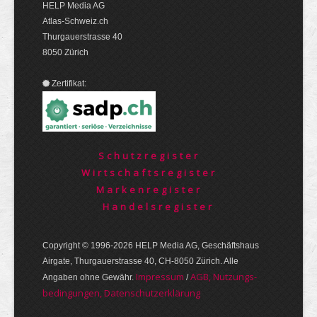
HELP Media AG
Atlas-Schweiz.ch
Thurgauerstrasse 40
8050 Zürich
Zertifikat:
Schutzregister
Wirtschaftsregister
Markenregister
Handelsregister
Copyright © 1996-2026 HELP Media AG, Geschäftshaus
Airgate, Thurgauer­strasse 40, CH-8050 Zürich. Alle
Im­pres­sum
AGB, Nut­zungs­
Angaben ohne Gewähr.
/
bedin­gungen, Daten­schutz­er­klärung