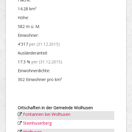
14.28 km²
Höhe:
582 m ü. M.
Einwohner:
4'317
per (31.12.2015)
Ausländer­anteil:
17.3 %
per (31.12.2015)
Einwohner­dichte:
302 Einwohner pro km²
Ortschaften in der Gemeinde Wolhusen
Fontannen bei Wolhusen
Steinhuserberg
Wolhusen