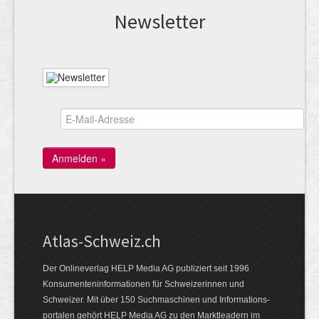
News­letter
Atlas-Schweiz.ch
Der Onlineverlag HELP Media AG publiziert seit 1996
Konsumenten­infor­mationen für Schwei­zerinnen und
Schweizer. Mit über 150 Such­ma­schinen und Infor­mations­
portalen gehört HELP Media AG zu den Markt­leadern im