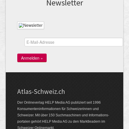
News­letter
Atlas-Schweiz.ch
Der Onlineverlag HELP Media AG publiziert seit 1996
Konsumenten­infor­mationen für Schwei­zerinnen und
Schweizer. Mit über 150 Such­ma­schinen und Infor­mations­
portalen gehört HELP Media AG zu den Markt­leadern im
Schweizer Onlinemarkt.