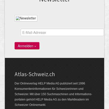
Atlas-Schweiz.ch
Der Onlineverlag HELP Media AG publiziert seit 1996
Konsumenten­infor­mationen für Schwei­zerinnen und
Schweizer. Mit über 150 Such­ma­schinen und Infor­mations­
portalen gehört HELP Media AG zu den Markt­leadern im
Schweizer Onlinemarkt.