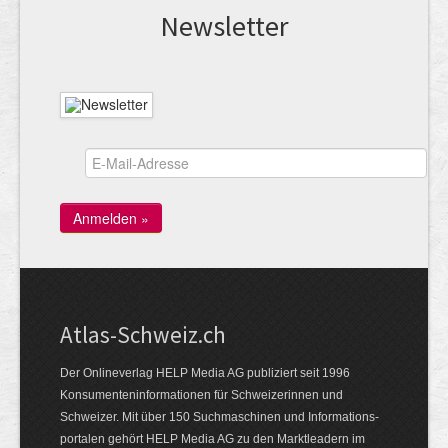
News­letter
Atlas-Schweiz.ch
Der Onlineverlag HELP Media AG publiziert seit 1996
Konsumenten­infor­mationen für Schwei­zerinnen und
Schweizer. Mit über 150 Such­ma­schinen und Infor­mations­
portalen gehört HELP Media AG zu den Markt­leadern im