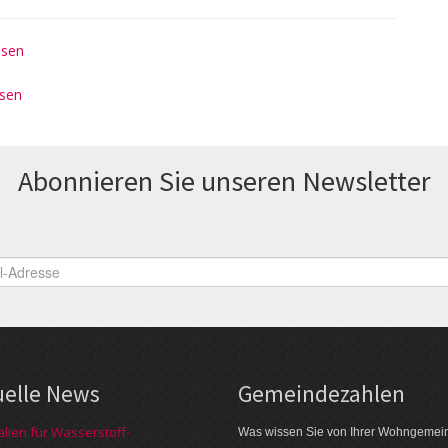
esen
esen
Abonnieren Sie unseren News­letter
uelle News
Gemeinde­zahlen
alien für Wasserstoff-
Was wissen Sie von Ihrer Wohngemei