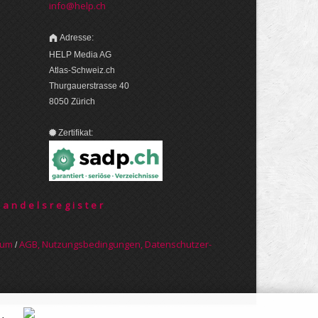
info@help.ch
Adresse:
HELP Media AG
Atlas-Schweiz.ch
Thurgauerstrasse 40
8050 Zürich
Zertifikat:
Handelsregister
sum
AGB, Nut­zungs­bedin­gungen, Daten­schutz­er­
/