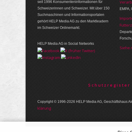
Verarb
seit 1996 Konsumenten­infor­mationen für
Schwei­zerinnen und Schweizer. Mit über 150
EMPA, 
Such­ma­schinen und Infor­mations­portalen
Import
gehört HELP Media AG zu den Markt­leadern
Futter
im Schweizer Onlinemarkt.
Departe
Forsch
HELP Media AG in Social Networks
Siehe
Schutzregister
Copyright © 1996-2026 HELP Media AG, Geschäftshaus Air
klärung