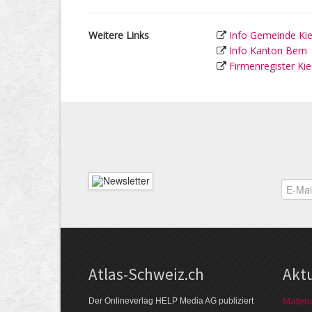
Weitere Links
Info Gemeinde Ki
Info Kanton Bern
Firmenregister Ki
Atlas-Schweiz.ch
Akt
Materi
Der Onlineverlag HELP Media AG publiziert