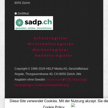
8050 Zürich
Zertifikat:
Schutzregister
Wirtschaftsregister
Markenregister
Handelsregister
Copyright © 1996-2026 HELP Media AG, Geschäftshaus
Airgate, Thurgauer­strasse 40, CH-8050 Zürich. Alle
Im­pres­sum
AGB, Nut­zungs­
Angaben ohne Gewähr.
/
bedin­gungen, Daten­schutz­er­klärung
Diese Site verwendet Cookies. Mit der Nutzung akzept. Sie di
Cookie Policy
.