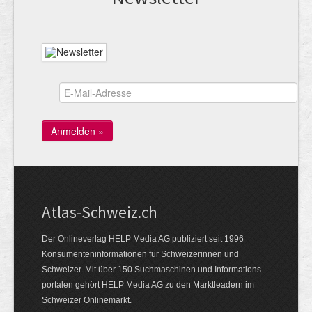
Atlas-Schweiz.ch
Der Onlineverlag HELP Media AG publiziert seit 1996
Konsumenten­infor­mationen für Schwei­zerinnen und
Schweizer. Mit über 150 Such­ma­schinen und Infor­mations­
portalen gehört HELP Media AG zu den Markt­leadern im
Schweizer Onlinemarkt.