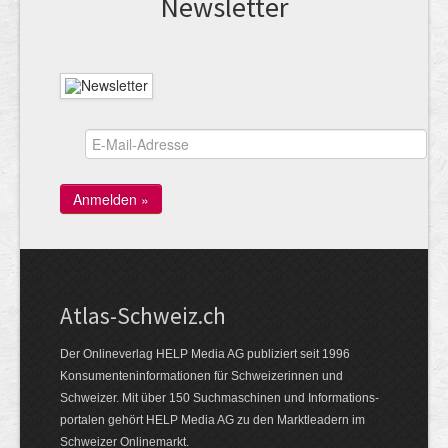
News­letter
Atlas-Schweiz.ch
Der Onlineverlag HELP Media AG publiziert seit 1996
Konsumenten­infor­mationen für Schwei­zerinnen und
Schweizer. Mit über 150 Such­ma­schinen und Infor­mations­
portalen gehört HELP Media AG zu den Markt­leadern im
Schweizer Onlinemarkt.