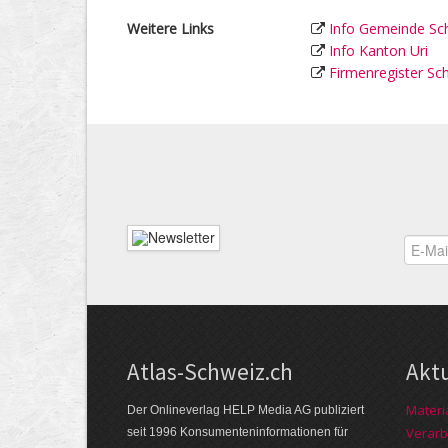
Weitere Links
Info Gemeinde Sch
Info Kanton Uri
Firmenregister Sc
Atlas-Schweiz.ch
Akt
Materi
Der Onlineverlag HELP Media AG publiziert
Verarb
seit 1996 Konsumenten­infor­mationen für