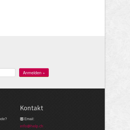
Kontakt
nde?
Email:
info@help.ch