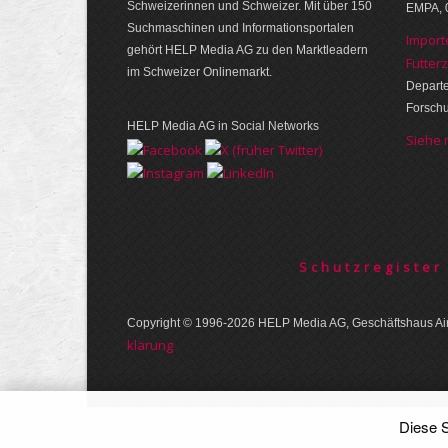
Schwei­zerinnen und Schweizer. Mit über 150
EMPA, 
Such­ma­schinen und Infor­mations­portalen
Import
gehört HELP Media AG zu den Markt­leadern
Futter
im Schweizer Onlinemarkt.
Departe
Forsch
HELP Media AG in Social Networks
Siehe
Schutzregister
Copyright © 1996-2026 HELP Media AG, Geschäftshaus Air
klärung
Diese S