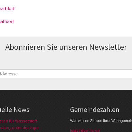
attdorf
hattdorf
Abonnieren Sie unseren News­letter
uelle News
Gemeinde­zahlen
alien für Wasserstoff-
Was wissen Sie von Ihrer Wohngemei
eitung unter der Lupe
Jetzt informieren