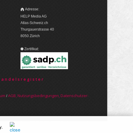
Adresse:
HELP Media AG
Atlas-Schweiz.ch
Thurgauerstrasse 40
8050 Zürich
Zertifikat:
Handelsregister
sum
AGB, Nut­zungs­bedin­gungen, Daten­schutz­er­
/
y
.