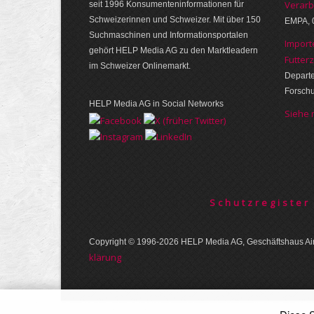
Verarb
seit 1996 Konsumenten­infor­mationen für
Schwei­zerinnen und Schweizer. Mit über 150
EMPA, 
Such­ma­schinen und Infor­mations­portalen
Import
gehört HELP Media AG zu den Markt­leadern
Futter
im Schweizer Onlinemarkt.
Departe
Forsch
HELP Media AG in Social Networks
Siehe
Schutzregister
Copyright © 1996-2026 HELP Media AG, Geschäftshaus Air
klärung