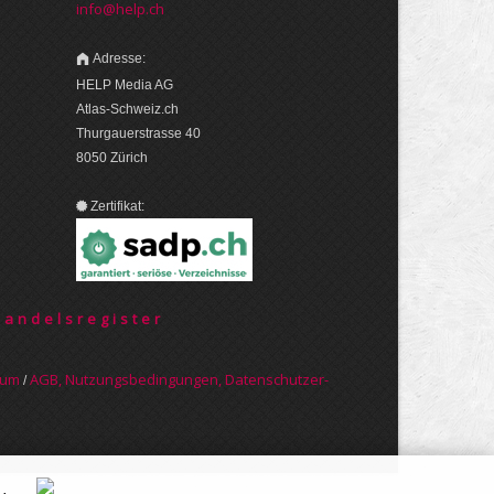
info@help.ch
Adresse:
HELP Media AG
Atlas-Schweiz.ch
Thurgauerstrasse 40
8050 Zürich
Zertifikat:
Handelsregister
sum
AGB, Nut­zungs­bedin­gungen, Daten­schutz­er­
/