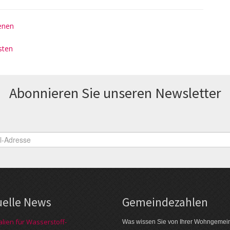
enen
sten
Abonnieren Sie unseren News­letter
uelle News
Gemeinde­zahlen
alien für Wasserstoff-
Was wissen Sie von Ihrer Wohngemei