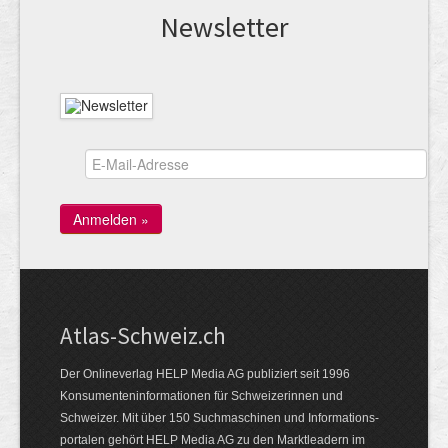
News­letter
Atlas-Schweiz.ch
Der Onlineverlag HELP Media AG publiziert seit 1996
Konsumenten­infor­mationen für Schwei­zerinnen und
Schweizer. Mit über 150 Such­ma­schinen und Infor­mations­
portalen gehört HELP Media AG zu den Markt­leadern im