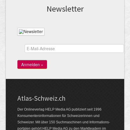
News­letter
Atlas-Schweiz.ch
Der Onlineverlag HELP Media AG publiziert seit 1996
Konsumenten­infor­mationen für Schwei­zerinnen und
Schweizer. Mit über 150 Such­ma­schinen und Infor­mations­
portalen gehört HELP Media AG zu den Markt­leadern im