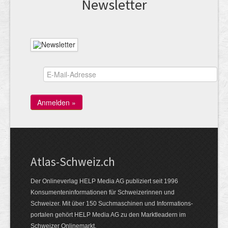
News­letter
Atlas-Schweiz.ch
Der Onlineverlag HELP Media AG publiziert seit 1996
Konsumenten­infor­mationen für Schwei­zerinnen und
Schweizer. Mit über 150 Such­ma­schinen und Infor­mations­
portalen gehört HELP Media AG zu den Markt­leadern im
Schweizer Onlinemarkt.