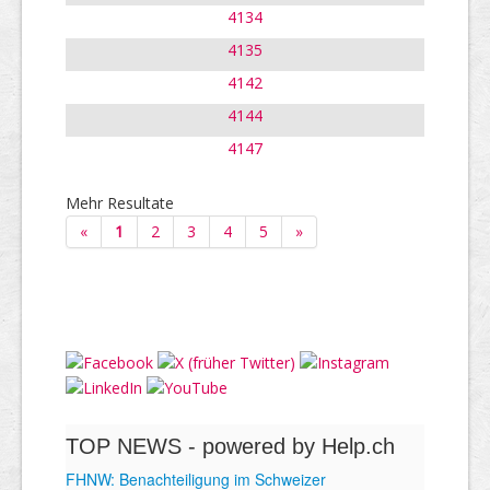
4134
4135
4142
4144
4147
Mehr Resultate
«
1
2
3
4
5
»