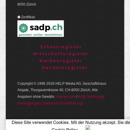
8050 Zürich
Zertifikat:
Schutzregister
Wirtschaftsregister
Markenregister
Handelsregister
Copyright © 1996-2026 HELP Media AG, Geschäftshaus
Airgate, Thurgauer­strasse 40, CH-8050 Zürich. Alle
Im­pres­sum
AGB, Nut­zungs­
Angaben ohne Gewähr.
/
bedin­gungen, Daten­schutz­er­klärung
Diese Site verwendet Cookies. Mit der Nutzung akzept. Sie di
Cookie Policy
.