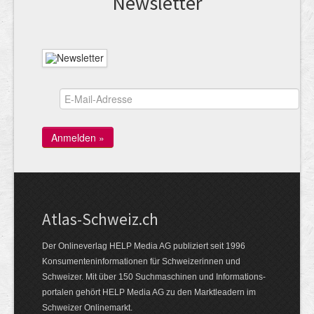
News­letter
Atlas-Schweiz.ch
Der Onlineverlag HELP Media AG publiziert seit 1996
Konsumenten­infor­mationen für Schwei­zerinnen und
Schweizer. Mit über 150 Such­ma­schinen und Infor­mations­
portalen gehört HELP Media AG zu den Markt­leadern im
Schweizer Onlinemarkt.