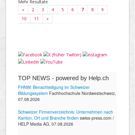
Mehr Resultate
«
2
3
4
5
6
7
8
9
10
11
»