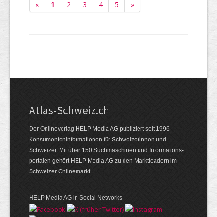
«
1
2
3
4
5
»
Atlas-Schweiz.ch
Der Onlineverlag HELP Media AG publiziert seit 1996
Konsumenten­infor­mationen für Schwei­zerinnen und
Schweizer. Mit über 150 Such­ma­schinen und Infor­mations­
portalen gehört HELP Media AG zu den Markt­leadern im
Schweizer Onlinemarkt.
HELP Media AG in Social Networks