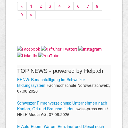
«
1
2
3
4
5
6
7
8
9
»