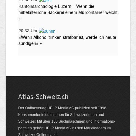
Atlas-Schweiz.ch
Der Onlineverlag HELP Media AG publiziert seit 1996
Konsumenten­infor­mationen für Schwei­zerinnen und
Schweizer. Mit über 150 Such­ma­schinen und Infor­mations­
portalen gehört HELP Media AG zu den Markt­leadern im
Schweizer Onlinemarkt.