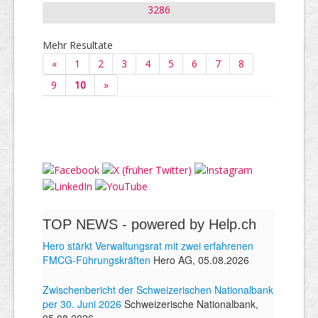
3286
Mehr Resultate
«
1
2
3
4
5
6
7
8
9
10
»