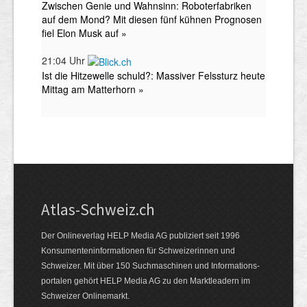
Atlas-Schweiz.ch
Der Onlineverlag HELP Media AG publiziert seit 1996
Konsumenten­infor­mationen für Schwei­zerinnen und
Schweizer. Mit über 150 Such­ma­schinen und Infor­mations­
portalen gehört HELP Media AG zu den Markt­leadern im
Schweizer Onlinemarkt.