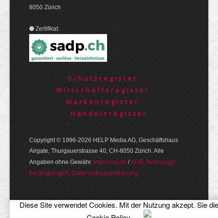
8050 Zürich
Zertifikat:
Schutzregister
Wirtschaftsregister
Markenregister
Handelsregister
Copyright © 1996-2026 HELP Media AG, Geschäftshaus
Airgate, Thurgauer­strasse 40, CH-8050 Zürich. Alle
Im­pres­sum
AGB, Nut­zungs­
Angaben ohne Gewähr.
/
bedin­gungen, Daten­schutz­er­klärung
Diese Site verwendet Cookies. Mit der Nutzung akzept. Sie di
Cookie Policy
.