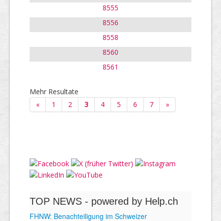
8555
8556
8558
8560
8561
Mehr Resultate
«
1
2
3
4
5
6
7
»