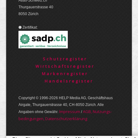
Atlas-Schweiz.ch
Thurgauerstrasse 40
8050 Zürich
Zertifikat:
Schutzregister
Wirtschaftsregister
Markenregister
Handelsregister
Copyright © 1996-2026 HELP Media AG, Geschäftshaus
Airgate, Thurgauer­strasse 40, CH-8050 Zürich. Alle
Im­pres­sum
AGB, Nut­zungs­
Angaben ohne Gewähr.
/
bedin­gungen, Daten­schutz­er­klärung