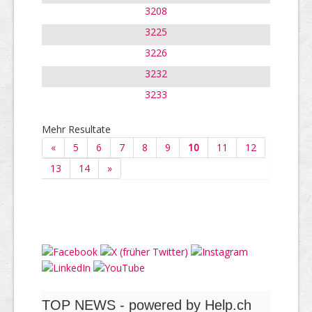
3208
3225
3226
3232
3233
Mehr Resultate
«
5
6
7
8
9
10
11
12
13
14
»