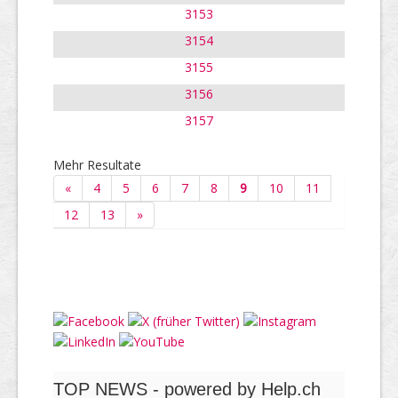
3153
3154
3155
3156
3157
Mehr Resultate
«
4
5
6
7
8
9
10
11
12
13
»