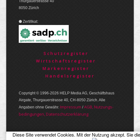
Thurgauerstrasse 40
8050 Zürich
Zertifikat:
Schutzregister
Wirtschaftsregister
Markenregister
Handelsregister
Copyright © 1996-2026 HELP Media AG, Geschäftshaus
Airgate, Thurgauer­strasse 40, CH-8050 Zürich. Alle
Im­pres­sum
AGB, Nut­zungs­
Angaben ohne Gewähr.
/
bedin­gungen, Daten­schutz­er­klärung
Diese Site verwendet Cookies. Mit der Nutzung akzept. Sie di