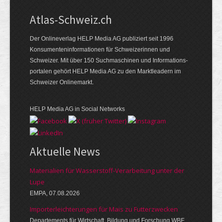
Atlas-Schweiz.ch
Der Onlineverlag HELP Media AG publiziert seit 1996
Konsumenten­infor­mationen für Schwei­zerinnen und
Schweizer. Mit über 150 Such­ma­schinen und Infor­mations­
portalen gehört HELP Media AG zu den Markt­leadern im
Schweizer Onlinemarkt.
HELP Media AG in Social Networks
Aktuelle News
Materialien für Wasserstoff-Verarbeitung unter der
Lupe
EMPA, 07.08.2026
Importerleichterungen für Mais zu Futterzwecken
Departements für Wirtschaft, Bildung und Forschung WBF,